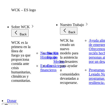
Skip
to
WCK – ES logo
content
Nuestro Trabajo
Sobre WCK
Back
Back
WCK ha
Ayuda alim
WCK es la
creado un
de emerge
primera en la
nuevo
Ofrecemos
línea de
Nuestra
Nuestro
Kit
modelo para
recién hech
fuego ya que
Historia
Equipo
de
la asistencia
personas a
proporciona
Medios
en desastres
por un des
comida ante
Estados
Contáctenos
para ayudar
crisis
financieros
a
Programas
humanitarias,
comunidades
Legado
Nu
climáticas y
devastadas a
programas
comunitarias.
recuperarse.
resiliencia
Donar