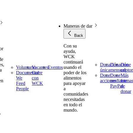
Maneras de dar
Back
Con su
or
ayuda,
WCK
de
continuará
es,
Donación
Donación
Done
Voluntario
Vacantes
Eventos
usando el
a
única
mensual
cript
Documental
Corre
poder de los
Done
Done
Más
We
con
alimentos
en
acciones
mediante
forma
Feed
WCK
para apoyar
PayPal
de
People
a
donar
comunidades
necesitadas
en todo el
mundo.
.