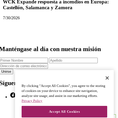
WCK Expande respuesta a incendios en Europa:
Castellón, Salamanca y Zamora
7/30/2026
Manténgase al día con nuestra misión
Primer
Apellido
Nombre
Dirección
de
correo
electrónico
Síguenos
By clicking “Accept All Cookies”, you agree to the storing
of cookies on your device to enhance site navigation,
Facebook
X
Instagram
YouTube
TikTok
Bluesky
LinkedIn
analyze site usage, and assist in our marketing efforts.
Privacy Policy
Accept All Cookies