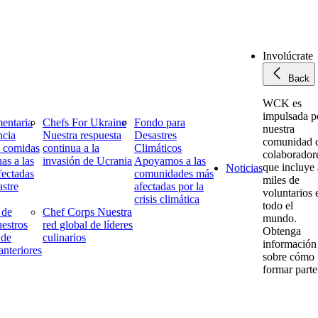
Involúcrate
Back
WCK es
impulsada p
entaria
Chefs For Ukraine
Fondo para
nuestra
ncia
Nuestra respuesta
Desastres
comunidad 
 comidas
continua a la
Climáticos
colaborador
as a las
invasión de Ucrania
Apoyamos a las
que incluye 
Noticias
fectadas
comunidades más
miles de
astre
afectadas por la
voluntarios 
crisis climática
todo el
 de
Chef Corps
Nuestra
mundo.
estros
red global de líderes
Obtenga
 de
culinarios
información
 anteriores
sobre cómo
formar parte