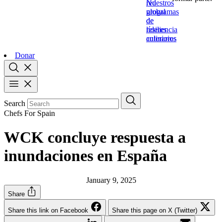
Nuestros
red
programas
global
de
de
resiliencia
líderes
anteriores
culinarios
Donar
Search
Chefs For Spain
WCK concluye respuesta a
inundaciones en España
January 9, 2025
Share
Share this link on Facebook
Share this page on X (Twitter)