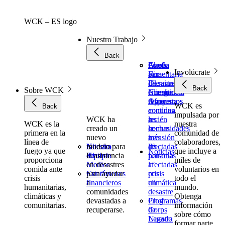
Skip
to
WCK – ES logo
content
Nuestro Trabajo
Back
Ayuda
Chefs
Fondo
Involúcrate
alimentaria
For
para
de
Ukraine
Desastres
Back
Sobre WCK
emergencia
Nuestra
Climáticos
Ofrecemos
respuesta
Apoyamos
WCK es
Back
comidas
continua
a
impulsada por
WCK ha
recién
a
las
WCK es la
nuestra
creado un
hechas
la
comunidades
primera en la
comunidad de
nuevo
a
invasión
más
línea de
colaboradores,
Nuestra
Nuestro
Kit
modelo para
las
de
afectadas
fuego ya que
que incluye a
Noticias
Historia
Equipo
de
la asistencia
personas
Ucrania
por
proporciona
miles de
Medios
en desastres
afectadas
la
comida ante
voluntarios en
Estados
Contáctenos
para ayudar
por
crisis
crisis
todo el
financieros
a
un
climática
humanitarias,
mundo.
comunidades
desastre
climáticas y
Obtenga
devastadas a
Programas
Chef
comunitarias.
información
recuperarse.
de
Corps
sobre cómo
Legado
Nuestra
formar parte.