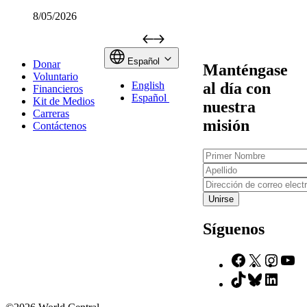
8/05/2026
Español
Donar
Manténgase
Voluntario
al día con
English
Financieros
Español
Kit de Medios
nuestra
Carreras
misión
Contáctenos
Primer
Nombre
Apellido
Dirección
de
correo
electrónico
Síguenos
Facebook
X
Insta
Yo
TikTok
Bluesky
Linke