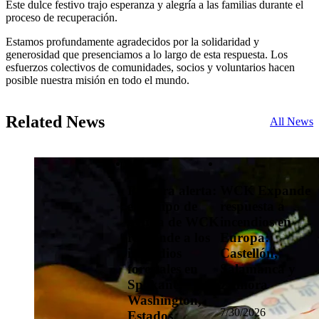
Este dulce festivo trajo esperanza y alegría a las familias durante el
proceso de recuperación.
Estamos profundamente agradecidos por la solidaridad y
generosidad que presenciamos a lo largo de esta respuesta. Los
esfuerzos colectivos de comunidades, socios y voluntarios hacen
posible nuestra misión en todo el mundo.
Related News
All News
Primera alerta:
WCK Expande
el equipo de
respuesta a
ayuda de WCK
incendios en
responde a los
Europa:
incendios
Castellón,
forestales en
Salamanca y
Spokane,
Zamora
Washington,
7/30/2026
Estados