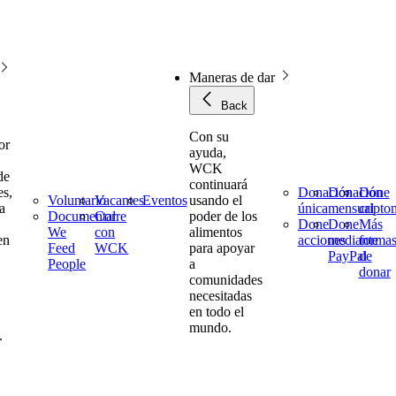
Maneras de dar
Back
Con su
or
ayuda,
WCK
de
continuará
es,
Donación
Donación
Done
Voluntario
Vacantes
Eventos
usando el
a
única
mensual
cript
Documental
Corre
poder de los
Done
Done
Más
We
con
alimentos
en
acciones
mediante
forma
Feed
WCK
para apoyar
PayPal
de
People
a
donar
comunidades
necesitadas
en todo el
mundo.
.