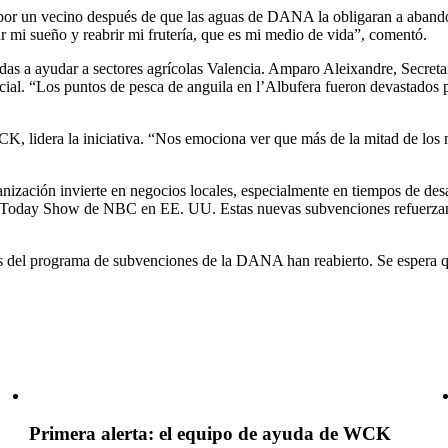
da por un vecino después de que las aguas de DANA la obligaran a aband
r mi sueño y reabrir mi frutería, que es mi medio de vida”, comentó.
s a ayudar a sectores agrícolas Valencia. Amparo Aleixandre, Secretar
ercial. “Los puntos de pesca de anguila en l’Albufera fueron devasta
lidera la iniciativa. “Nos emociona ver que más de la mitad de los n
ización invierte en negocios locales, especialmente en tiempos de des
a Today Show de NBC en EE. UU. Estas nuevas subvenciones refuerzan n
s del programa de subvenciones de la DANA han reabierto. Se espera 
Primera alerta: el equipo de ayuda de WCK