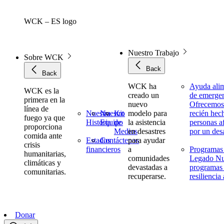
Skip
to
WCK – ES logo
content
Nuestro Trabajo
Sobre WCK
Back
Back
WCK ha
Ayuda alim
WCK es la
creado un
de emerge
primera en la
nuevo
Ofrecemos
línea de
Nuestra
Nuestro
Kit
modelo para
recién hech
fuego ya que
Historia
Equipo
de
la asistencia
personas a
proporciona
Medios
en desastres
por un des
comida ante
Estados
Contáctenos
para ayudar
crisis
financieros
a
Programas
humanitarias,
comunidades
Legado
Nu
climáticas y
devastadas a
programas
comunitarias.
recuperarse.
resiliencia
Donar