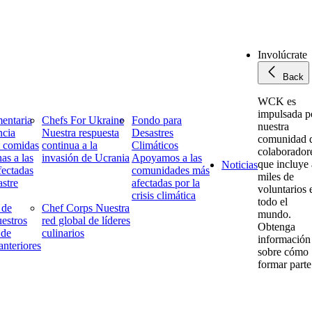
Involúcrate
Back
WCK es
impulsada p
entaria
Chefs For Ukraine
Fondo para
nuestra
ncia
Nuestra respuesta
Desastres
comunidad 
 comidas
continua a la
Climáticos
colaborador
as a las
invasión de Ucrania
Apoyamos a las
que incluye 
Noticias
fectadas
comunidades más
miles de
astre
afectadas por la
voluntarios 
crisis climática
todo el
 de
Chef Corps
Nuestra
mundo.
estros
red global de líderes
Obtenga
 de
culinarios
información
 anteriores
sobre cómo
formar parte