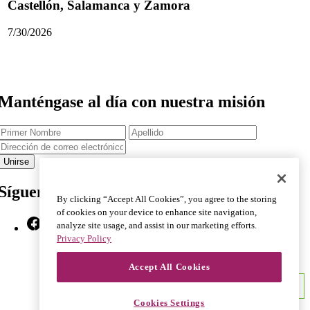
Castellón, Salamanca y Zamora
7/30/2026
Manténgase al día con nuestra misión
Primer
Apellido
Nombre
Dirección
de
correo
electrónico
Síguenos
By clicking “Accept All Cookies”, you agree to the storing
of cookies on your device to enhance site navigation,
Facebook
X
Instagram
YouTube
TikTok
Bluesky
LinkedIn
analyze site usage, and assist in our marketing efforts.
Privacy Policy
Accept All Cookies
Cookies Settings
Cookies Settings